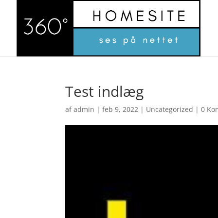
Test indlæg
af
admin
|
feb 9, 2022
|
Uncategorized
|
0 Ko